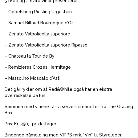
5 røde og 2 hvite viner presenteres.
– Gobelsburg Riesling Urgestein
– Samuel Billaud Bourgogne d’Or
– Zenato Valpolicella superiore
– Zenato Valpolicella superiore Ripasso
– Chateau la Tour de By
– Remizieres Crozes Hermitage
– Massolino Moscato d’Asti
Det går rykter om at Red&White også har en ekstra
overraskelse på lur!
Sammen med vinene får vi servert småretter fra The Grazing
Box.
Pris: Kr. 350,- pr. deltager.
Bindende påmelding med VIPPS mrk. “Vin” til Styreleder