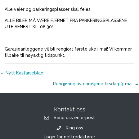
Alle veier og parkeringsplasser skal feies.
ALLE BILER MÅ VÆRE FJERNET FRA PARKERINGSPLASSENE
UTE SENEST KL. 08.30!
Garasjeanleggene vil bli rengjort første uke i mai! Vi kommer
tilbake til nøyaktig tidspunkt.
Posts
← Nytt Kastanjeblad
navigation
Rengjøring av garasjene tirsdag 3. mai. →
Kontakt oss
Send oss en e-post
Ring oss
Login for nettredaktører