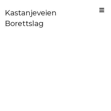
M
Kastanjeveien
Borettslag