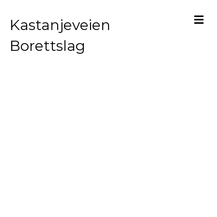
M
Kastanjeveien
Borettslag