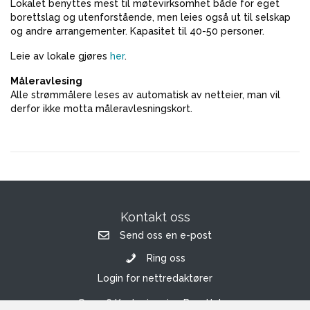
Lokalet benyttes mest til møtevirksomhet både for eget
borettslag og utenforstående, men leies også ut til selskap
og andre arrangementer. Kapasitet til 40-50 personer.
Leie av lokale gjøres
her
.
Måleravlesing
Alle strømmålere leses av automatisk av netteier, man vil
derfor ikke motta måleravlesningskort.
Kontakt oss
Send oss en e-post
Ring oss
Login for nettredaktører
© 2026 Kastanjeveien Borettslag