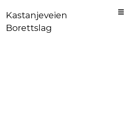
M
Kastanjeveien
Borettslag