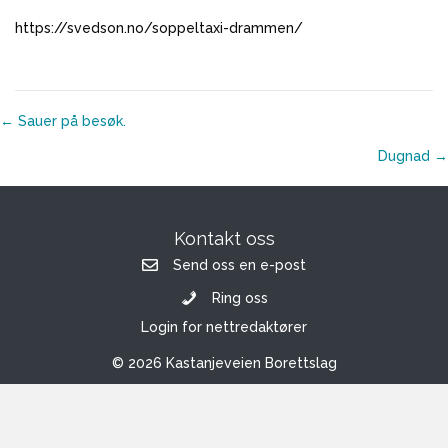
https://svedson.no/soppeltaxi-drammen/
Posts
← Sauer på besøk.
navigation
Dugnad →
Kontakt oss
Send oss en e-post
Ring oss
Login for nettredaktører
© 2026 Kastanjeveien Borettslag
Vi bruker en nettsideløsning levert av