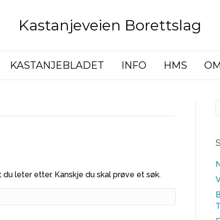
Kastanjeveien Borettslag
KASTANJEBLADET
INFO
HMS
OM
S
N
 du leter etter. Kanskje du skal prøve et søk.
V
B
T