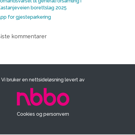
orhåndsvarsel til generalforsamling i
astanjeveien borettslag 2025
pp for gjesteparkering
Siste kommentarer
Vi bruker en nettsideløsning levert av
Cookies og personvern