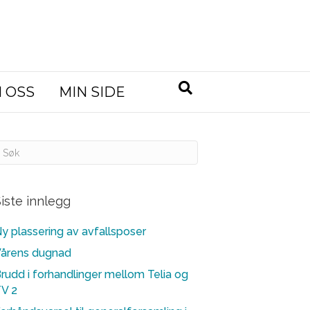
 OSS
MIN SIDE
iste innlegg
y plassering av avfallsposer
årens dugnad
rudd i forhandlinger mellom Telia og
V 2