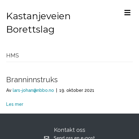
M
Kastanjeveien
Borettslag
HMS
Branninnstruks
Av
lars-johan@nbbo.no
|
19. oktober 2021
Les mer
Kontakt oss
Send oss en e-post