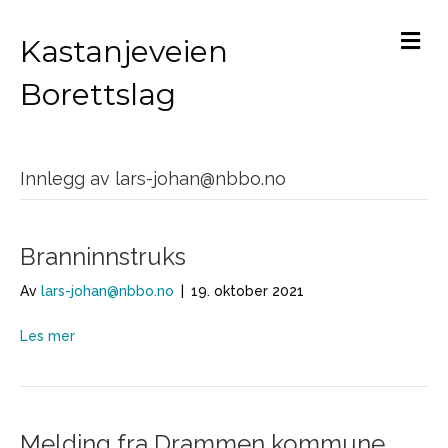
M
Kastanjeveien
Borettslag
Innlegg av lars-johan@nbbo.no
Branninnstruks
Av
lars-johan@nbbo.no
|
19. oktober 2021
Les mer
Melding fra Drammen kommune.