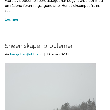
Flere av beboerne i borettslaget har begynt arbeidet med
områdene foran inngangene sine. Her et eksempel fra nr.
122
Les mer
Snøen skaper problemer
Av
lars-johan@nbbo.no
|
11. mars 2021