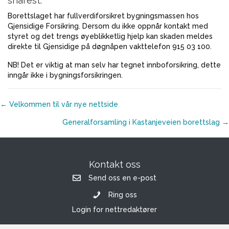
snarest.
Borettslaget har fullverdiforsikret bygningsmassen hos
Gjensidige Forsikring. Dersom du ikke oppnår kontakt med
styret og det trengs øyeblikketlig hjelp kan skaden meldes
direkte til Gjensidige på døgnåpen vakttelefon 915 03 100.
NB! Det er viktig at man selv har tegnet innboforsikring, dette
inngår ikke i bygningsforsikringen.
Posts
← Velkommen til vår nye nettside
navigation
Generalforsamling i Kastanjeveien borettslag →
Kontakt oss
Send oss en e-post
Ring oss
Login for nettredaktører
© 2026 Kastanjeveien Borettslag