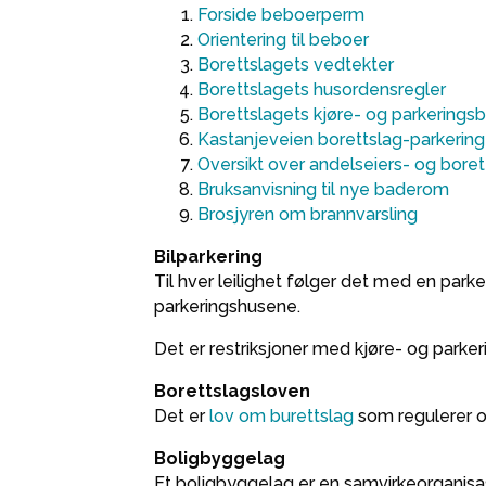
Forside beboerperm
Orientering til beboer
Borettslagets vedtekter
Borettslagets husordensregler
Borettslagets kjøre- og parkering
Kastanjeveien borettslag-parkering
Oversikt over andelseiers- og boret
Bruksanvisning til nye baderom
Brosjyren om brannvarsling
Bilparkering
Til hver leilighet følger det med en parke
parkeringshusene.
Det er restriksjoner med kjøre- og parke
Borettslagsloven
Det er
lov om burettslag
som regulerer or
Boligbyggelag
Et boligbyggelag er en samvirkeorganisa