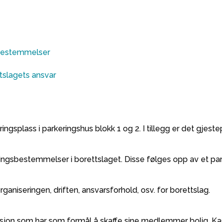
sbestemmelser
tslagets ansvar
ringsplass i parkeringshus blokk 1 og 2. I tillegg er det gjes
ringsbestemmelser i borettslaget. Disse følges opp av et pa
ganiseringen, driften, ansvarsforhold, osv. for borettslag.
sjon som har som formål å skaffe sine medlemmer bolig. Kast