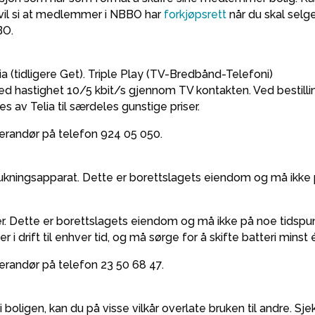
vil si at medlemmer i NBBO har
forkjøpsrett
når du skal selge
BO.
ia (tidligere Get). Triple Play (TV-Bredbånd-Telefoni)
 med hastighet 10/5 kbit/s gjennom TV kontakten. Ved bestill
s av Telia til særdeles gunstige priser.
verandør på telefon 924 05 050.
slukningsapparat. Dette er borettslagets eiendom og må ikke p
ter. Dette er borettslagets eiendom og må ikke på noe tidspunk
r i drift til enhver tid, og må sørge for å skifte batteri minst 
erandør på telefon 23 50 68 47.
i boligen, kan du på visse vilkår overlate bruken til andre. S