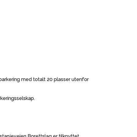
teparkering med totalt 20 plasser utenfor
rkeringsselskap.
anjeveien Borettslag er tilknyttet